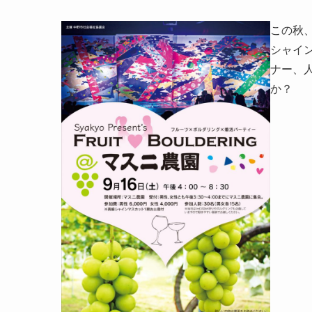
この秋
シャイ
ナー、
か？