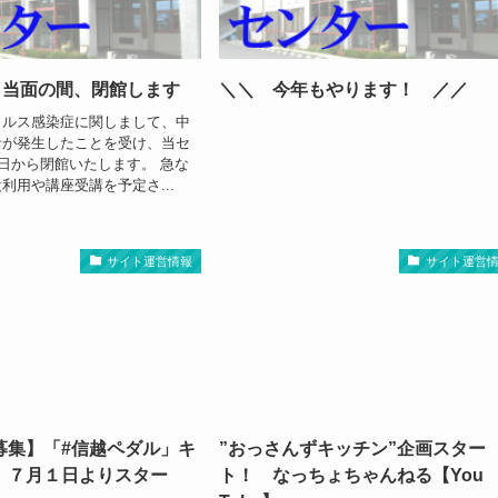
ら当面の間、閉館します
＼＼ 今年もやります！ ／／
イルス感染症に関しまして、中
者が発生したことを受け、当セ
0日から閉館いたします。 急な
利用や講座受講を予定さ...
サイト運営情報
サイト運営
募集】「#信越ペダル」キ
”おっさんずキッチン”企画スター
 ７月１日よりスター
ト！ なっちょちゃんねる【You