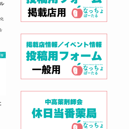
ル
期化
、
を
情報
に