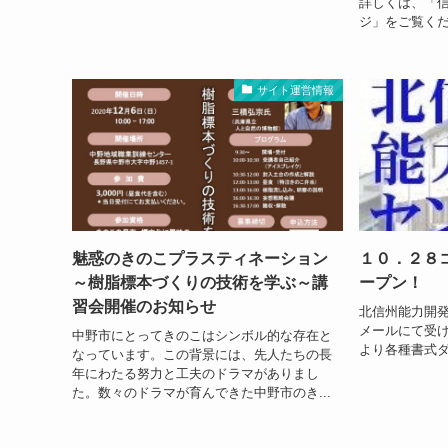
詳しくは、「
ジ」をご覧く
サイト運営情報
魅惑のきのこプラスティネーション
１０．２８
～樹脂標本づくりの技術を学ぶ～講
ープン！
習会開催のお知らせ
北信州能力開発
メールにて受
中野市にとってきのこはシンボル的な存在と
より各種書式
なっています。この背景には、先人たちの長
年にわたる努力と工夫のドラマがありまし
た。数々のドラマが育んできた中野市のき...