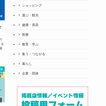
ショッピング
遊ぶ・観光
健康・美容
企
！
医療
の
）を
教育・学ぶ
開
集う・つながる
暮らし
情報
企業・団体