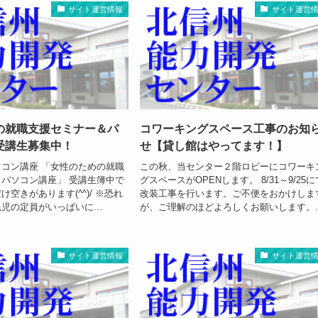
サイト運営情報
サイト運営
の就職支援セミナー＆パ
コワーキングスペース工事のお知
受講生募集中！
せ【貸し館はやってます！】
コン講座 「女性のための就職
この秋、当センター２階ロビーにコワーキ
パソコン講座」 受講生簿中で
グスペースがOPENします。 8/31～9/25に
空きがあります(^^)/ ※恐れ
改装工事を行います。ご不便をおかけしま
児の定員がいっぱいに...
が、ご理解のほどよろしくお願いします。..
サイト運営情報
サイト運営