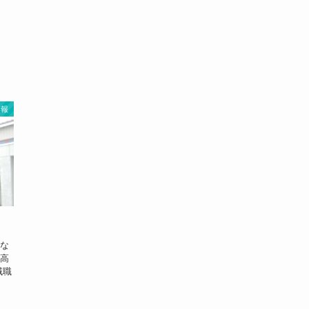
情報
々な
ど高
域職