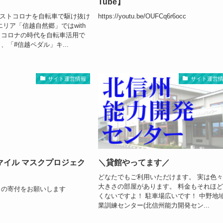
Tube】
、ポストコロナを自転車で駆け抜け
https://youtu.be/OUFCq6r6occ
エリア「信越自然郷」ではwith
トコロナの時代を自転車活用で
、「#信越ペダル」キ...
サイト運営情報
サイト運営
マイル マスクプロジェク
＼貸館やってます／
どなたでもご利用いただけます。 実は色
大きさの部屋があります。 料金もそれほ
クの寄付をお願いします
くないですよ！ 駐車場広いです！ 中野地
業訓練センター(北信州能力開発セン...