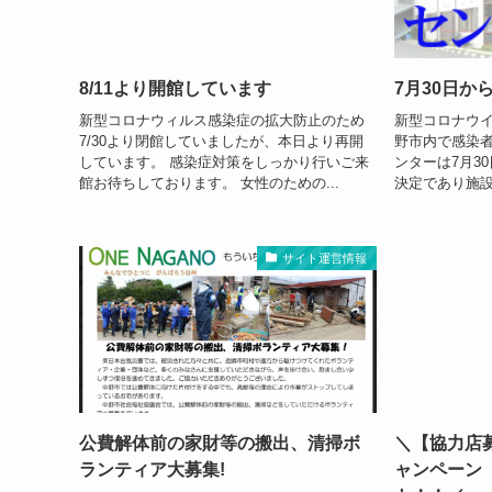
8/11より開館しています
7月30日か
新型コロナウィルス感染症の拡大防止のため
新型コロナウ
7/30より閉館していましたが、本日より再開
野市内で感染
しています。 感染症対策をしっかり行いご来
ンターは7月3
館お待ちしております。 女性のための...
決定であり施設
サイト運営情報
公費解体前の家財等の搬出、清掃ボ
＼【協力店
ランティア大募集!
ャンペーン