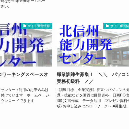
信州なかの未来券ホームペー
ださい。
サイト運営情報
サイト運営
コワーキングスペースオ
職業訓練生募集！ ＼＼ パソコ
実務初級科 ／／
センター ↑利用のお申込みは
□訓練目標 企業実務に役立つパソコンの
け付けています ホームページ
識・技能などを習得 □目標資格 日商PC
ダウンロードできます
3級(文書作成 データ活用 プレゼン資料
成) お申し込みはハローワークへ ■募集期..