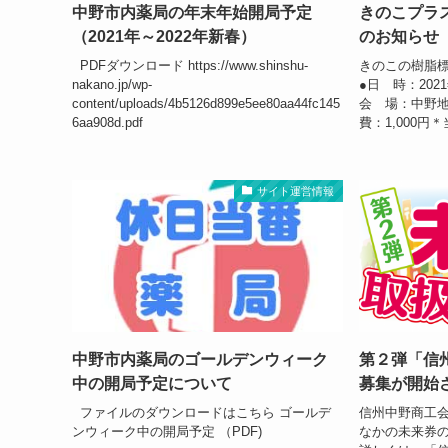
中野市内薬局の年末年始開局予定
きのこプラ
（2021年～2022年新春）
のお知らせ
PDFダウンロード https://www.shinshu-
きのこの樹脂
nakano.jp/wp-
●日 時：2021
content/uploads/4b5126d899e5ee80aa44fc145
会 場：中野地
6aa908d.pdf
費：1,000円
サイト運営情報
中野市内薬局のゴールデンウィーク
第２弾「信
中の開局予定について
募集が開始
ファイルのダウンロードはこちら ゴールデ
信州中野商工
ンウィーク中の開局予定 （PDF)
なかの未来券