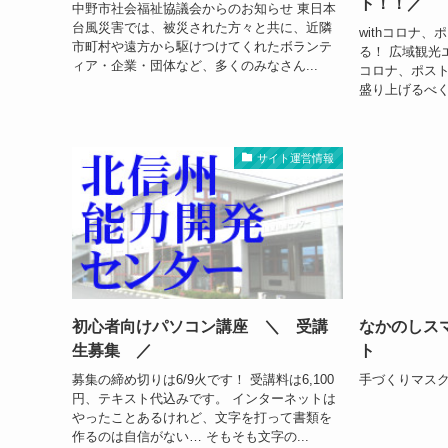
ト！！／
中野市社会福祉協議会からのお知らせ 東日本
台風災害では、被災された方々と共に、近隣
withコロナ
市町村や遠方から駆けつけてくれたボランテ
る！ 広域観光
ィア・企業・団体など、多くのみなさん...
コロナ、ポス
盛り上げるべく
サイト運営情報
初心者向けパソコン講座 ＼ 受講
なかのしス
生募集 ／
ト
募集の締め切りは6/9火です！ 受講料は6,100
手づくりマス
円、テキスト代込みです。 インターネットは
やったことあるけれど、文字を打って書類を
作るのは自信がない… そもそも文字の...