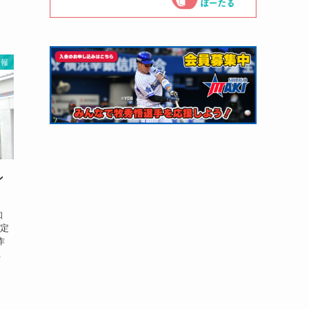
情報
ン
知
検定
作
.