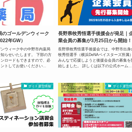
局のゴールデンウィーク
長野県牧秀悟選手後援会が発足｜
022年GW）
業会員の募集が3月25日から開始
デンウィーク中の中野市内薬局
長野県牧秀悟選手後援会では、中野市出身
知らせいたします。 下部の方
牧秀悟選手（横浜DeNAベイスターズ所属
ウンロードもできますので、必
みんなで応援しようと後援会会員の募集を
ントしてお使いください...
始しました。 詳しくは以下の公式ホーム...
サイト運営情報
サイト運営