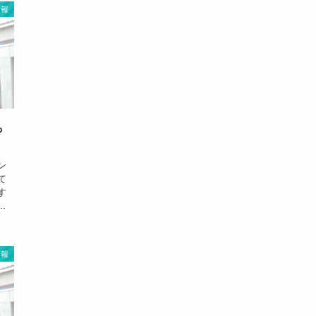
情報
ら
ン
て
す
.
情報