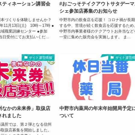
スティネーション講習会
#おごっそテイクアウトサタデーマ
シェ参加店募集のお知らせ
標本づくりを体験しませんか？
中野市内の飲食店を応援！ コロナ禍が長
年11月13日(土) 10時～17時 ●
する中、苦境が続く飲食店を応援するため
域職業訓練センター ●参加
中野市内事業者様のテクアウトお弁当など
＊当日受付にてお支払いくだ...
一堂に集めた販売会を実施します。 ま...
サイト運営情報
サイト運営
州なかの未来券」取扱店
中野市内薬局の年末年始開局予定
されました
ついて
会議所では、第２弾となる信州
の取扱店募集を開始しました。