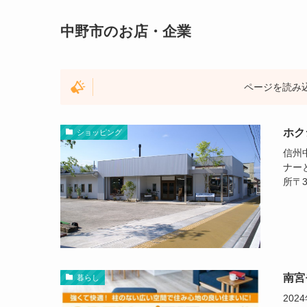
中野市のお店・企業
ページを読み
ホク
ショッピング
信州
ナー
所〒3
南宮
暮らし
20