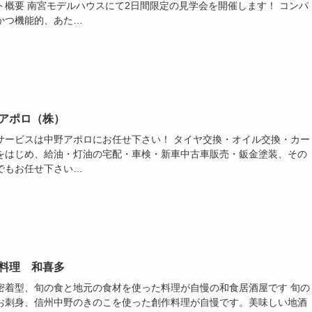
ト概要 南宮モデルハウスにて2日間限定の見学会を開催します！ コンパ
かつ機能的、あた…
アポロ（株）
サービスは中野アポロにお任せ下さい！ タイヤ交換・オイル交換・カー
をはじめ、給油・灯油の宅配・車検・新車中古車販売・鈑金塗装、その
でもお任せ下さい…
料理 和喜多
密着型、旬の食と地元の食材を使った料理が自慢の和食居酒屋です 旬の
お刺身、信州中野のきのこを使った創作料理が自慢です。美味しい地酒