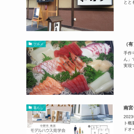
とと
（有
グルメ
手作
ん」
実現
南宮
暮らし
202
ト概
ドオ