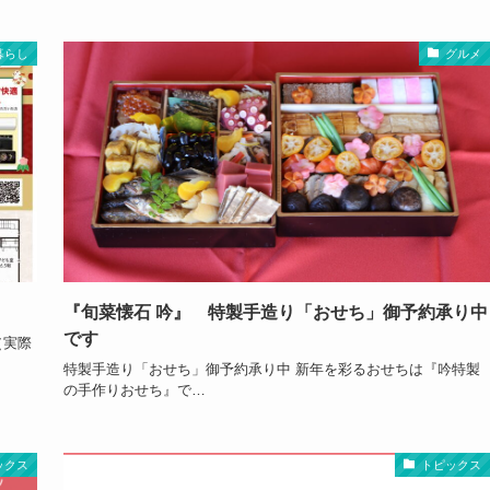
暮らし
グルメ
『旬菜懐石 吟』 特製手造り「おせち」御予約承り中
です
（実際
特製手造り「おせち」御予約承り中 新年を彩るおせちは『吟特製
の手作りおせち』で…
ックス
トピックス