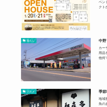
ベン
クト
中野
暮らし
カー
用品
他何
季節
グルメ
地域
魚の