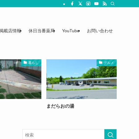
掲載店情報
休日当番薬局
YouTube
お問い合わせ
暮らし
グルメ
まだらおの湯
春わく