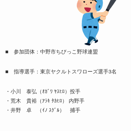
■ 参加団体：中野市ちびっこ野球連盟
■ 指導選手：東京ヤクルトスワローズ選手3名
・小川 泰弘（ｵｶﾞﾜ ﾔｽﾋﾛ）投手
・荒木 貴裕（ｱﾗｷ ﾀｶﾋﾛ） 内野手
・井野 卓 （ｲﾉ ｽｸﾞﾙ） 捕手