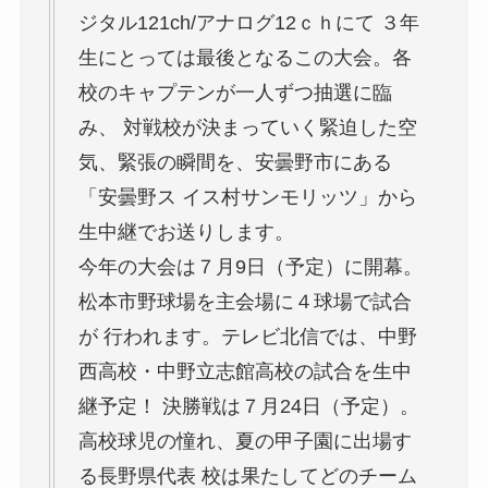
ジタル121ch/アナログ12ｃｈにて ３年
生にとっては最後となるこの大会。各
校のキャプテンが一人ずつ抽選に臨
み、 対戦校が決まっていく緊迫した空
気、緊張の瞬間を、安曇野市にある
「安曇野ス イス村サンモリッツ」から
生中継でお送りします。
今年の大会は７月9日（予定）に開幕。
松本市野球場を主会場に４球場で試合
が 行われます。テレビ北信では、中野
西高校・中野立志館高校の試合を生中
継予定！ 決勝戦は７月24日（予定）。
高校球児の憧れ、夏の甲子園に出場す
る長野県代表 校は果たしてどのチーム