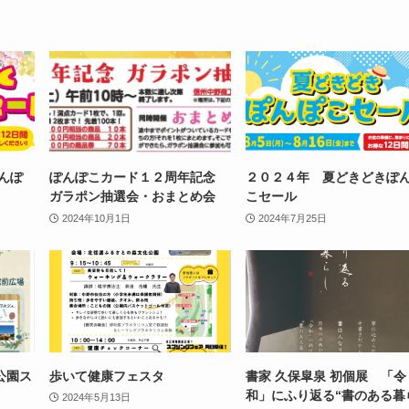
んぽ
ぽんぽこカード１２周年記念
２０２４年 夏どきどきぽ
ガラポン抽選会・おまとめ会
こセール
2024年10月1日
2024年7月25日
公園ス
歩いて健康フェスタ
書家 久保皐泉 初個展 「令
和」にふり返る“書のある暮
2024年5月13日