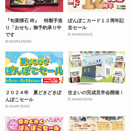
『旬菜懐石 吟』 特製手造
ぽんぽこカード１２周年記
り「おせち」御予約承り中
念セール
です
2024年10月1日
2024年10月25日
２０２４年 夏どきどきぽ
住まいの完成見学会開催！
んぽこセール
2024年5月25日
2024年7月25日