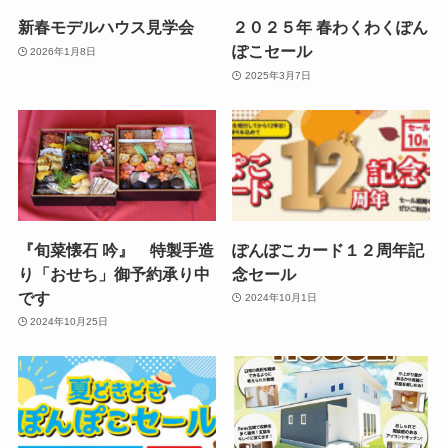
新春モデルハウス見学会
２０２５年 春わくわくぽん
ぽこセール
2026年1月8日
2025年3月7日
『旬菜懐石 吟』 特製手造
ぽんぽこカード１２周年記
り「おせち」御予約承り中
念セール
です
2024年10月1日
2024年10月25日