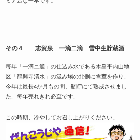
ミアムな一本です。
その４
志賀泉 一滴二滴 雪中生貯蔵酒
毎年「一滴ニ適」の仕込み水である木島平内山地
区「龍興寺清水」の汲み場の北側に雪室を作り、
今年は最長4か月もの間、瓶貯にて熟成させまし
た。毎年売れきれ必至です。
この時期、冷やしてお召し上がりください。