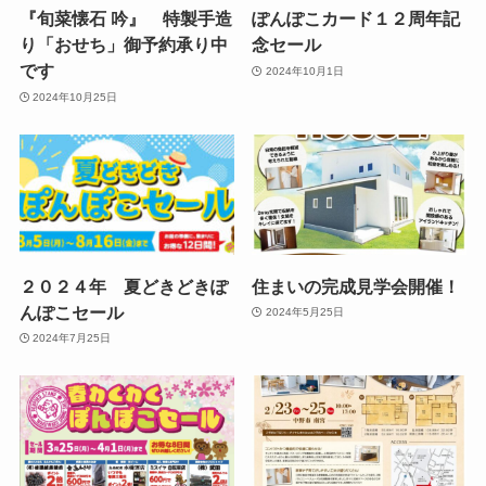
『旬菜懐石 吟』 特製手造
ぽんぽこカード１２周年記
り「おせち」御予約承り中
念セール
です
2024年10月1日
2024年10月25日
２０２４年 夏どきどきぽ
住まいの完成見学会開催！
んぽこセール
2024年5月25日
2024年7月25日