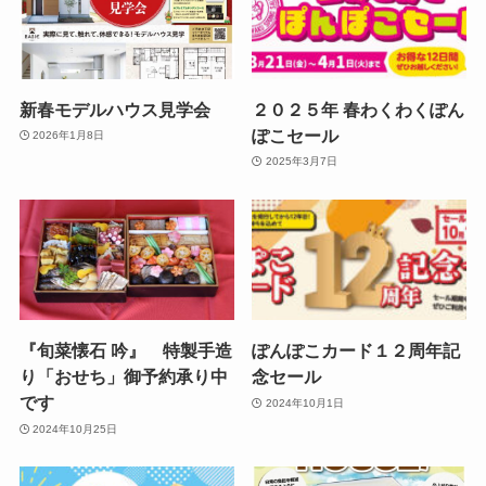
新春モデルハウス見学会
２０２５年 春わくわくぽん
ぽこセール
2026年1月8日
2025年3月7日
『旬菜懐石 吟』 特製手造
ぽんぽこカード１２周年記
り「おせち」御予約承り中
念セール
です
2024年10月1日
2024年10月25日