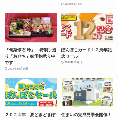
2025年3月7日
『旬菜懐石 吟』 特製手造
ぽんぽこカード１２周年記
り「おせち」御予約承り中
念セール
です
2024年10月1日
2024年10月25日
２０２４年 夏どきどきぽ
住まいの完成見学会開催！