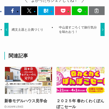
よかったらシェアしてね！
中山道すごろくで旅行気分
縄文土器と土偶づくり
を味わおう！
関連記事
新春モデルハウス見学会
２０２５年 春わくわくぽん
ぽこセール
2026年1月8日