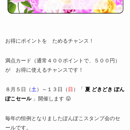
お得にポイントを ためるチャンス！
満点カード（通常４００ポイントで、５００円）
が お得に使えるチャンスです！
８月５日（
土
）～１３日（
日
）「
夏 どきどき ぽん
ぽこセール
」開催します 😛
毎年の恒例となりましたぽんぽこスタンプ会のセ
ールです。