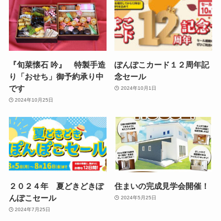
『旬菜懐石 吟』 特製手造
ぽんぽこカード１２周年記
り「おせち」御予約承り中
念セール
です
2024年10月1日
2024年10月25日
２０２４年 夏どきどきぽ
住まいの完成見学会開催！
んぽこセール
2024年5月25日
2024年7月25日