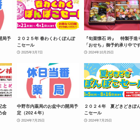
開局予
２０２５年 春わくわくぽんぽ
『旬菜懐石 吟』 特製手造
こセール
「おせち」御予約承り中で
2025年3月7日
2024年10月25日
記念
中野市内薬局のお盆中の開局予
２０２４年 夏どきどきぽ
め会
定（202４年）
こセール
2024年7月25日
2024年7月25日