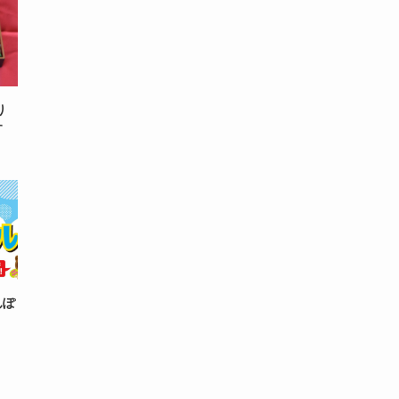
り
す
んぽ