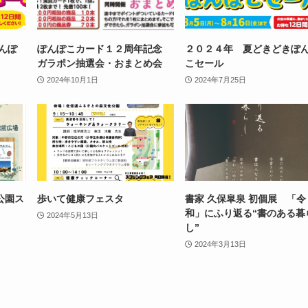
んぽ
ぽんぽこカード１２周年記念
２０２４年 夏どきどきぽ
ガラポン抽選会・おまとめ会
こセール
2024年10月1日
2024年7月25日
公園ス
歩いて健康フェスタ
書家 久保皐泉 初個展 「令
和」にふり返る“書のある暮
2024年5月13日
し”
2024年3月13日