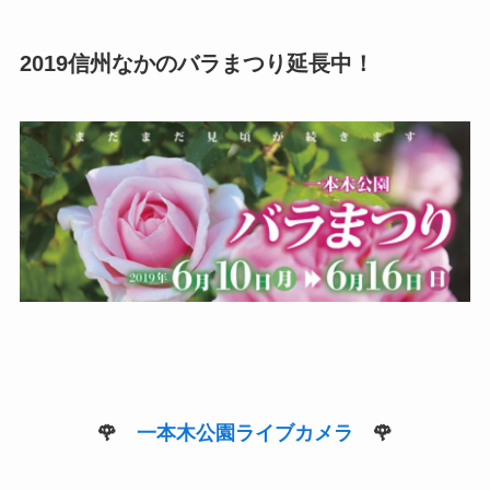
2019信州なかのバラまつり延長中！
🌹
一本木公園ライブカメラ
🌹