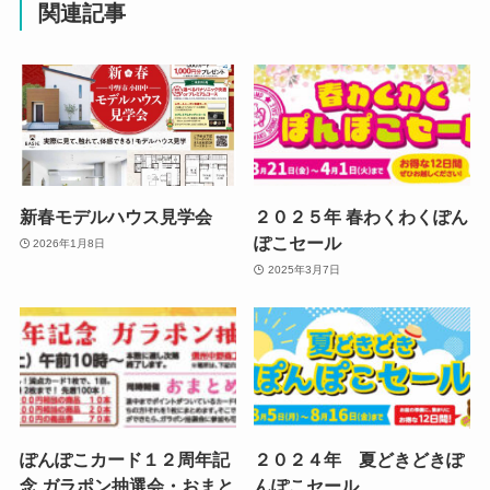
関連記事
新春モデルハウス見学会
２０２５年 春わくわくぽん
ぽこセール
2026年1月8日
2025年3月7日
ぽんぽこカード１２周年記
２０２４年 夏どきどきぽ
念 ガラポン抽選会・おまと
んぽこセール