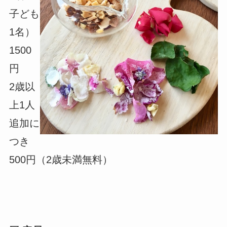
子ども
1名）
1500
円
2歳以
上1人
追加に
つき
500円（2歳未満無料）