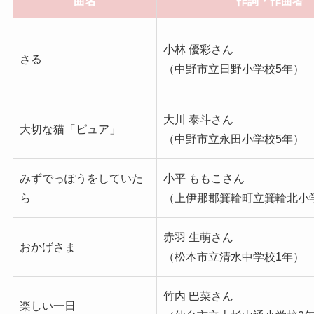
曲名
作詞・作曲者
小林 優彩さん
さる
（中野市立日野小学校5年）
大川 泰斗さん
大切な猫「ピュア」
（中野市立永田小学校5年）
みずでっぽうをしていた
小平 ももこさん
ら
（上伊那郡箕輪町立箕輪北小
赤羽 生萌さん
おかげさま
（松本市立清水中学校1年）
竹内 巴菜さん
楽しい一日