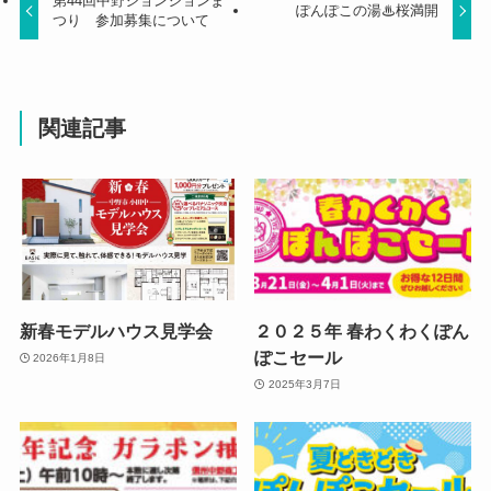
第44回中野ションションま
ぽんぽこの湯♨桜満開
つり 参加募集について
関連記事
新春モデルハウス見学会
２０２５年 春わくわくぽん
ぽこセール
2026年1月8日
2025年3月7日