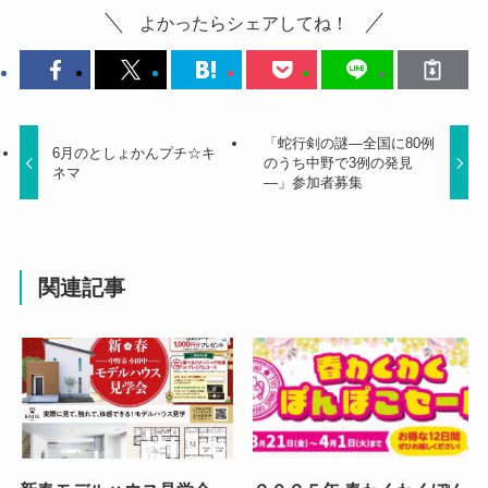
よかったらシェアしてね！
「蛇行剣の謎―全国に80例
6月のとしょかんプチ☆キ
のうち中野で3例の発見
ネマ
―」参加者募集
関連記事