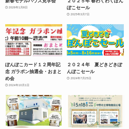
新春モデルハウス見学会
２０２５年 春わくわくぽん
ぽこセール
2026年1月8日
2025年3月7日
ぽんぽこカード１２周年記
２０２４年 夏どきどきぽ
念 ガラポン抽選会・おまと
んぽこセール
め会
2024年7月25日
2024年10月1日