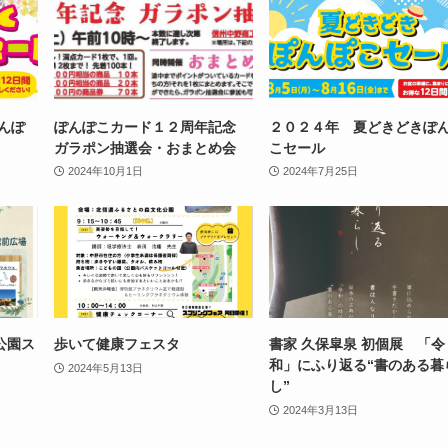
んぽ
ぽんぽこカード１２周年記念
２０２４年 夏どきどきぽ
ガラポン抽選会・おまとめ会
こセール
2024年10月1日
2024年7月25日
公園ス
歩いて健康フェスタ
書家 久保皐泉 初個展 「令
和」にふり返る“書のある暮
2024年5月13日
し”
2024年3月13日