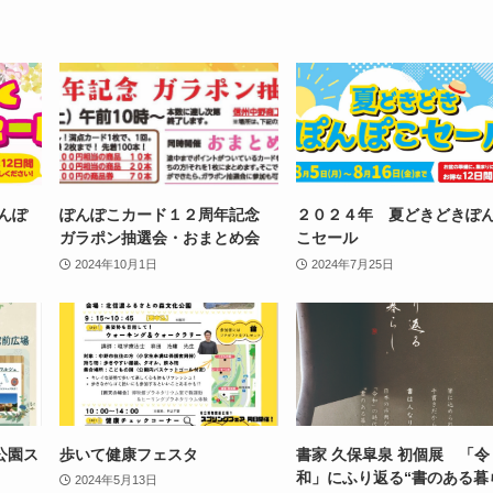
んぽ
ぽんぽこカード１２周年記念
２０２４年 夏どきどきぽ
ガラポン抽選会・おまとめ会
こセール
2024年10月1日
2024年7月25日
公園ス
歩いて健康フェスタ
書家 久保皐泉 初個展 「令
和」にふり返る“書のある暮
2024年5月13日