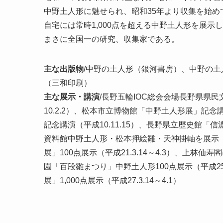
中野土人形に魅せられ、昭和35年より収集を始め
自宅には常時1,000点を超える中野土人形を展示
まさに全国一の研究、収集家である。
主な出版物
/中野の土人形（銀河書房）、中野の
（三和印刷）
主な展示・講演
/長野五輪IOC総会会場長野県県
10.2.2）、松本市立博物館「中野土人形展」記念
記念講演（平成10.11.15）、長野県立歴史館「信
資料館中野土人形・松本押絵雛・天神掛軸を展示（平成
展」100点展示（平成21.3.14～4.3）、上林仙寿
園「百段雛まつり」中野土人形100点展示（平成25
展」1,000点展示（平成27.3.14～4.1）