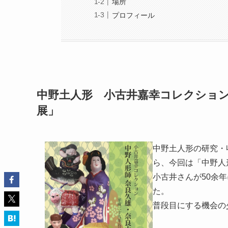
場所
プロフィール
中野土人形 小古井嘉幸コレクション
展」
中野土人形の研究・
ら、今回は「中野人
小古井さんが50余
た。
普段目にする機会の