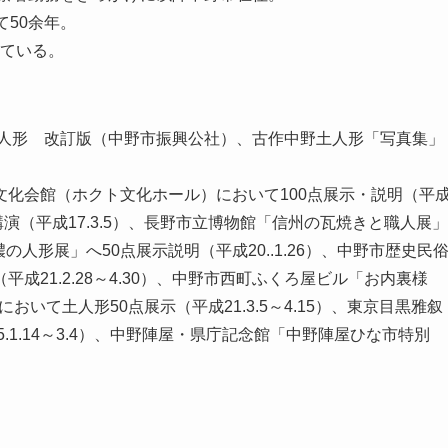
て50余年。
している。
土人形 改訂版（中野市振興公社）、古作中野土人形「写真集」
民文化会館（ホクト文化ホール）において100点展示・説明（平
講演（平成17.3.5）、長野市立博物館「信州の瓦焼きと職人展」
濃の人形展」へ50点展示説明（平成20..1.26）、中野市歴史民
21.2.28～4.30）、中野市西町ふくろ屋ビル「お内裏様
閣において土人形50点展示（平成21.3.5～4.15）、東京目黒雅叙
.1.14～3.4）、中野陣屋・県庁記念館「中野陣屋ひな市特別