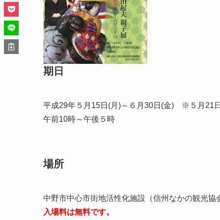
期日
平成29年５月15日(月)～６月30日(金) ※５月21日
午前10時～午後５時
場所
中野市中心市街地活性化施設（信州なかの観光協
入場料は無料です。