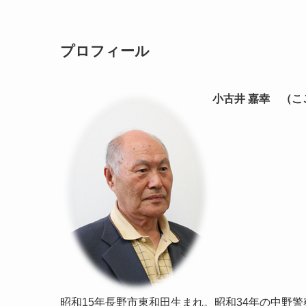
プロフィール
小古井 嘉幸 （こ
昭和15年長野市東和田生まれ。昭和34年の中野