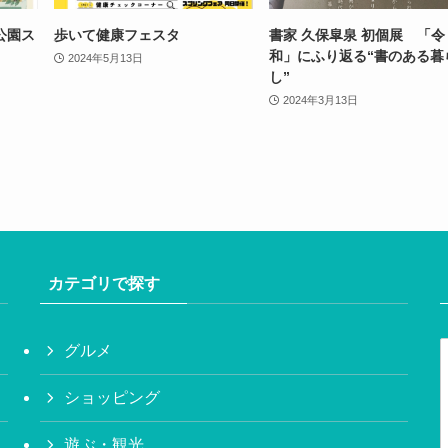
公園ス
歩いて健康フェスタ
書家 久保皐泉 初個展 「令
和」にふり返る“書のある暮
2024年5月13日
し”
2024年3月13日
カテゴリで探す
グルメ
ショッピング
遊ぶ・観光