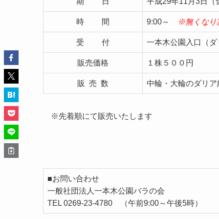
期 日
平成29年11月3日
時 間
9:00～
※無くなり
受 付
一本木公園入口（ダ
販売価格
１株５００円
販 売 数
中輪・大輪のダリア約
※先着順にて販売いたします
■お問い合わせ
一般社団法人一本木公園バラの会
TEL 0269-23-4780 （午前9:00～午後5時）