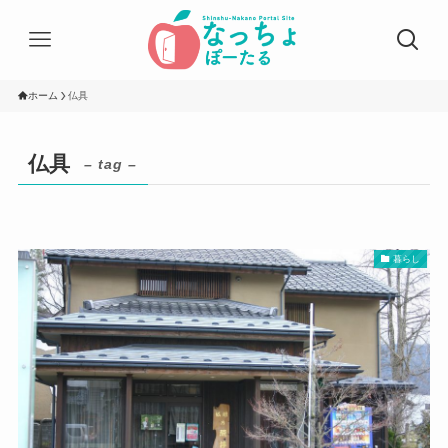
ホーム
仏具
仏具
– tag –
暮らし